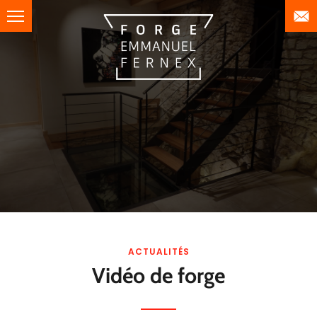
Panneau de gestion des cookies
HORAIRES
lundi :
8h30-12h / 13h-17h
mardi :
8h30-12h / 13h-17h
mercredi :
8h30-12h / 13h-17h
jeudi :
8h30-12h / 13h-17h
vendredi :
8h30-12h / 13h-17h
Visite sur rendez-vous uniquement
ACTUALITÉS
Vidéo de forge